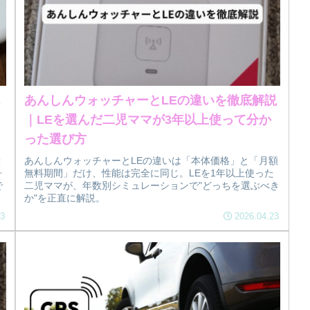
ん
あんしんウォッチャーとLEの違いを徹底解説
｜LEを選んだ二児ママが3年以上使って分か
った選び方
乗
あんしんウォッチャーとLEの違いは「本体価格」と「月額
ヶ
無料期間」だけ、性能は完全に同じ。LEを1年以上使った
で
二児ママが、年数別シミュレーションで"どっちを選ぶべき
ぼ
か"を正直に解説。
23
2026.04.23