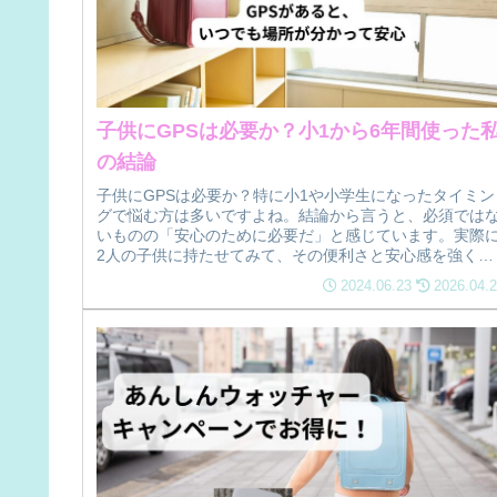
子供にGPSは必要か？小1から6年間使った
の結論
子供にGPSは必要か？特に小1や小学生になったタイミン
グで悩む方は多いですよね。結論から言うと、必須では
いものの「安心のために必要だ」と感じています。実際
2人の子供に持たせてみて、その便利さと安心感を強く実
感しています。この記事では、私...
2024.06.23
2026.04.