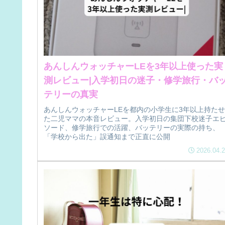
あんしんウォッチャーLEを3年以上使った実
測レビュー|入学初日の迷子・修学旅行・バ
テリーの真実
あんしんウォッチャーLEを都内の小学生に3年以上持たせ
た二児ママの本音レビュー。入学初日の集団下校迷子エ
ソード、修学旅行での活躍、バッテリーの実際の持ち、
「学校から出た」誤通知まで正直に公開
2026.04.