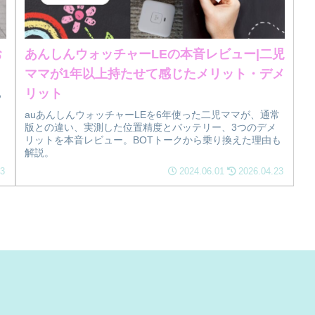
お
あんしんウォッチャーLEの本音レビュー|二児
ママが1年以上持たせて感じたメリット・デメ
リット
っ
auあんしんウォッチャーLEを6年使った二児ママが、通常
版との違い、実測した位置精度とバッテリー、3つのデメ
リットを本音レビュー。BOTトークから乗り換えた理由も
解説。
23
2024.06.01
2026.04.23