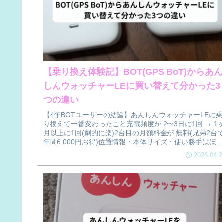
【乗り換え体験記】BOT(GPS BoT)からあ
しんウォッチャーLEに買い替えて分かった3
つの違い
【4年BOTユーザーの結論】あんしんウォッチャーLEに
り換えて一番変わったこと充電頻度が 2〜3日に1回 → 1
月以上に1回(劇的に楽)2台目の月額料金が 無料(兄弟2台
年間6,000円お得)位置情報・本体サイズ・使い勝手はほ
同じB...
2026.04.