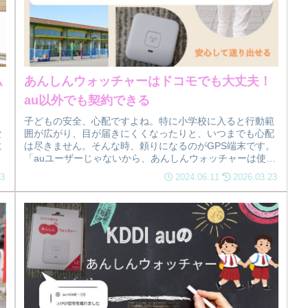
私
あんしんウォッチャーはドコモでも大丈夫！
au以外でも契約できる
子どもの安全、心配ですよね。特に小学校に入ると行動範
な
囲が広がり、目が届きにくくなったりと、いつまでも心配
に
は尽きません。そんな時、頼りになるのがGPS端末です。
「auユーザーじゃないから、あんしんウォッチャーは使え
ないのかな？」「GPSを持た...
23
2024.06.11
2026.03.23