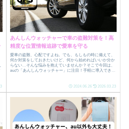
あんしんウォッチャーで車の盗難対策を！高
ッ
精度な位置情報追跡で愛車を守る
愛車の盗難、心配ですよね。でも、もしもの時に備えて、
何か対策をしておきたいけど、何から始めればいいか分か
らない…そんな悩みを抱えていませんか？そこで今回は、
ピ
auの「あんしんウォッチャー」に注目！手軽に導入できる
のに、GPSで愛車の位置情報を...
23
2024.06.26
2026.03.23