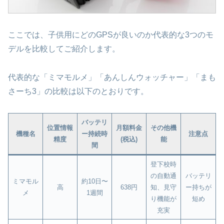
ここでは、子供用にどのGPSが良いのか代表的な3つのモ
デルを比較してご紹介します。
代表的な「ミマモルメ」「あんしんウォッチャー」「まも
さーち3」の比較は以下のとおりです。
バッテリ
位置情報
月額料金
その他機
機種名
ー持続時
注意点
精度
(税込)
能
間
登下校時
の自動通
バッテリ
ミマモル
約10日〜
高
638円
知、見守
ー持ちが
メ
1週間
り機能が
短め
充実