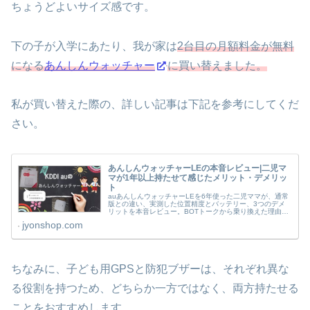
ちょうどよいサイズ感です。
下の子が入学にあたり、我が家は
2台目の月額料金が無料
になる
あんしんウォッチャー
に買い替えました。
私が買い替えた際の、詳しい記事は下記を参考にしてくだ
さい。
あんしんウォッチャーLEの本音レビュー|二児マ
マが1年以上持たせて感じたメリット・デメリッ
ト
auあんしんウォッチャーLEを6年使った二児ママが、通常
版との違い、実測した位置精度とバッテリー、3つのデメ
リットを本音レビュー。BOTトークから乗り換えた理由も
解説。
jyonshop.com
ちなみに、子ども用GPSと防犯ブザーは、それぞれ異な
る役割を持つため、どちらか一方ではなく、両方持たせる
ことをおすすめします。