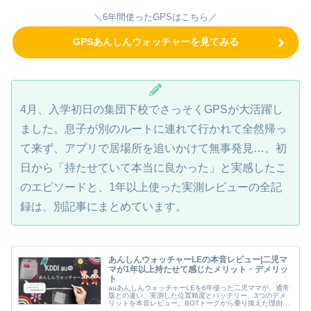
＼6年間使ったGPSはこちら／
GPSあんしんウォッチャーを見てみる
4月、入学初日の集団下校でさっそくGPSが大活躍し
ました。息子が別のルートに連れて行かれて全然帰っ
て来ず、アプリで居場所を追いかけて無事発見…。初
日から「持たせていて本当に良かった」と実感したこ
のエピソードと、1年以上使った実測レビューの全記
録は、別記事にまとめています。
あんしんウォッチャーLEの本音レビュー|二児マ
マが1年以上持たせて感じたメリット・デメリッ
ト
auあんしんウォッチャーLEを6年使った二児ママが、通常
版との違い、実測した位置精度とバッテリー、3つのデメ
リットを本音レビュー。BOTトークから乗り換えた理由も
解説。