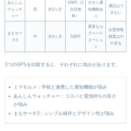
あんしん
539円（2
ボタン通
通話はで
ウォッチ
高
約2ヶ月
台目無
知機能あ
きない
ャー
料）
り
豊富なカ
位置情報
まもサー
ラーバリ
中
約2ヶ月
528円
精度はや
チ3
エーショ
や劣る
ン
3つのGPSを比較すると、それぞれに強みがあります。
ミマモルメ：学校と連携した通知機能が強み
あんしんウォッチャー：コスパと電池持ちの良さ
が強み
まもサーチ3：シンプル操作とデザイン性が強み