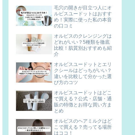
毛穴の開きが目立つ人にオ
ルビスユードットはおすす
め！実際に使った私の本音
の口コミ
オルビスのクレンジングは
どれがいい？5種類を徹底
比較！肌質別おすすめも紹
介
オルビスユードットとエリ
クシールはどっちがいい？
違いを比較して分かった選
び方のコツ
オルビスユードットはどこ
で買える？公式・店舗・通
販の特徴とお得な買い方ま
とめ
オルビスのヘアミルクはど
こで買える？売ってる場所
はココ！