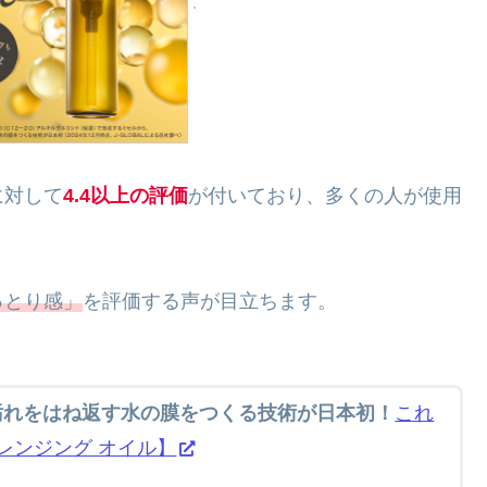
に対して
4.4以上の評価
が付いており、多くの人が使用
っとり感」
を評価する声が目立ちます。
汚れをはね返す水の膜をつくる技術が日本初！
これ
レンジング オイル】