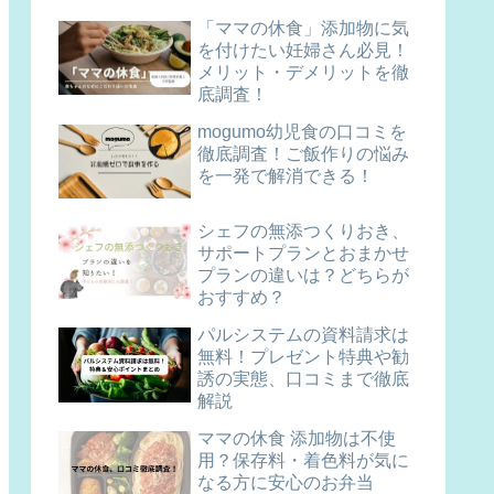
「ママの休食」添加物に気
を付けたい妊婦さん必見！
メリット・デメリットを徹
底調査！
mogumo幼児食の口コミを
徹底調査！ご飯作りの悩み
を一発で解消できる！
シェフの無添つくりおき、
サポートプランとおまかせ
プランの違いは？どちらが
おすすめ？
パルシステムの資料請求は
無料！プレゼント特典や勧
誘の実態、口コミまで徹底
解説
ママの休食 添加物は不使
用？保存料・着色料が気に
なる方に安心のお弁当