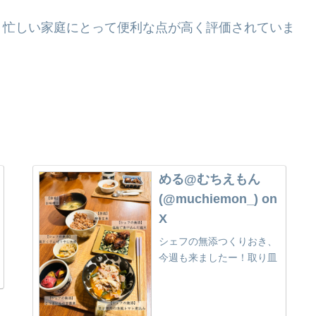
、忙しい家庭にとって便利な点が高く評価されていま
める@むちえもん
(@muchiemon_) on
X
シェフの無添つくりおき、
今週も来ましたー！取り皿
を可愛くして、盛り付ける
だけで、なんか頑張った感
ある夕ごはんすぐできて、