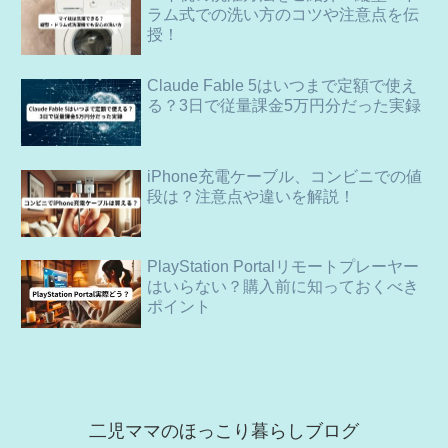
ラム式での洗い方のコツや注意点を伝
授！
Claude Fable 5はいつまで定額で使え
る？3日で従量課金5万円分だった実録
iPhone充電ケーブル、コンビニでの値
段は？注意点や違いを解説！
PlayStation Portalリモートプレーヤー
はいらない？購入前に知っておくべき
ポイント
二児ママのほっこり暮らしブログ