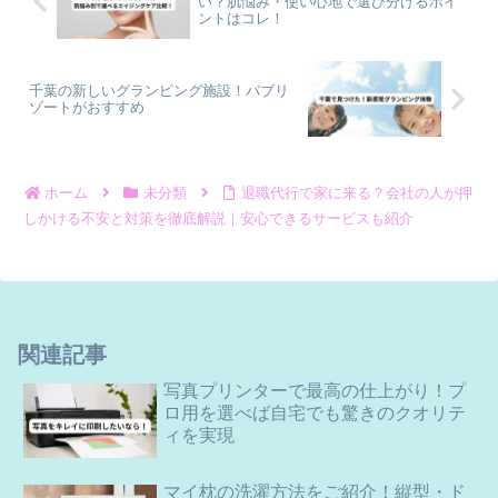
い？肌悩み・使い心地で選び分けるポイ
ントはコレ！
千葉の新しいグランピング施設！バブリ
ゾートがおすすめ
ホーム
未分類
退職代行で家に来る？会社の人が押
しかける不安と対策を徹底解説｜安心できるサービスも紹介
関連記事
写真プリンターで最高の仕上がり！プ
ロ用を選べば自宅でも驚きのクオリテ
ィを実現
マイ枕の洗濯方法をご紹介！縦型・ド