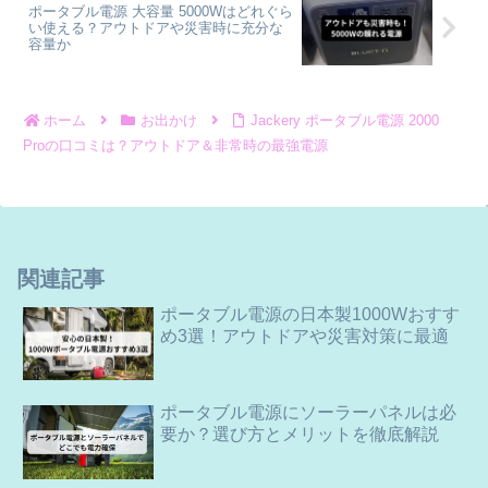
ポータブル電源 大容量 5000Wはどれぐら
い使える？アウトドアや災害時に充分な
容量か
ホーム
お出かけ
Jackery ポータブル電源 2000
Proの口コミは？アウトドア＆非常時の最強電源
関連記事
ポータブル電源の日本製1000Wおすす
め3選！アウトドアや災害対策に最適
ポータブル電源にソーラーパネルは必
要か？選び方とメリットを徹底解説