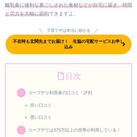
離乳食に便利な裏ごしされた食材などが自宅に届き、時間
と労力を大幅に節約
できますよ。
＼ 子育て中は本当に助かる ／
不在時も玄関先までお届け！ 生協の宅配サービスお申し
込み
目次
コープデリ利用者の口コミ・評判
良い口コミ
悪い口コミ
コープデリは375万以上の世帯が利用している！